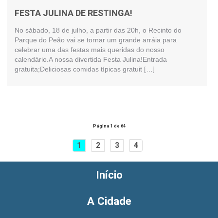
FESTA JULINA DE RESTINGA!
No sábado, 18 de julho, a partir das 20h, o Recinto do
Parque do Peão vai se tornar um grande arráia para
celebrar uma das festas mais queridas do nosso
calendário.A nossa divertida Festa Julina!Entrada
gratuita;Deliciosas comidas típicas gratuit […]
Página 1 de 64
1
2
3
4
Início
A Cidade