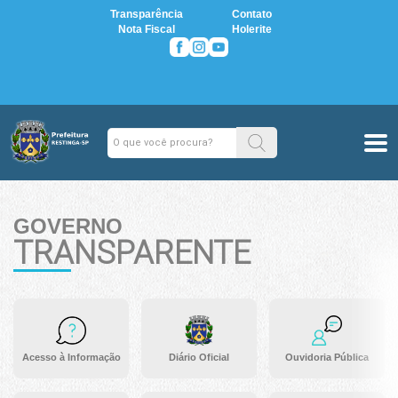
Transparência
Contato
Nota Fiscal
Holerite
GOVERNO
TRANSPARENTE
Acesso à Informação
Diário Oficial
Ouvidoria Pública