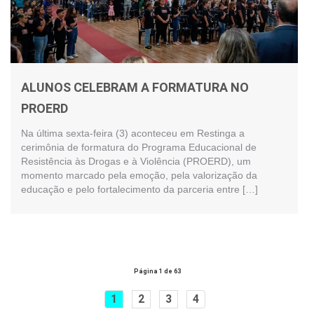
ALUNOS CELEBRAM A FORMATURA NO
PROERD
Na última sexta-feira (3) aconteceu em Restinga a
cerimônia de formatura do Programa Educacional de
Resistência às Drogas e à Violência (PROERD), um
momento marcado pela emoção, pela valorização da
educação e pelo fortalecimento da parceria entre […]
Página 1 de 63
1
2
3
4