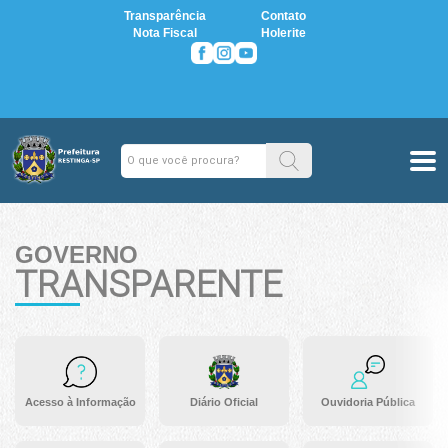
Transparência
Contato
Nota Fiscal
Holerite
GOVERNO
TRANSPARENTE
Acesso à Informação
Diário Oficial
Ouvidoria Pública