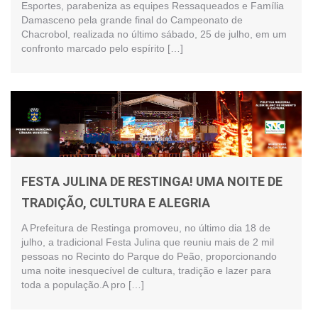
Esportes, parabeniza as equipes Ressaqueados e Família
Damasceno pela grande final do Campeonato de
Chacrobol, realizada no último sábado, 25 de julho, em um
confronto marcado pelo espírito […]
FESTA JULINA DE RESTINGA! UMA NOITE DE
TRADIÇÃO, CULTURA E ALEGRIA
A Prefeitura de Restinga promoveu, no último dia 18 de
julho, a tradicional Festa Julina que reuniu mais de 2 mil
pessoas no Recinto do Parque do Peão, proporcionando
uma noite inesquecível de cultura, tradição e lazer para
toda a população.A pro […]