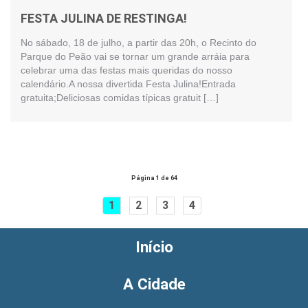
FESTA JULINA DE RESTINGA!
No sábado, 18 de julho, a partir das 20h, o Recinto do
Parque do Peão vai se tornar um grande arráia para
celebrar uma das festas mais queridas do nosso
calendário.A nossa divertida Festa Julina!Entrada
gratuita;Deliciosas comidas típicas gratuit […]
Página 1 de 64
1
2
3
4
Início
A Cidade