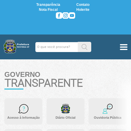
Transparência
Contato
Nota Fiscal
Holerite
GOVERNO
TRANSPARENTE
Acesso à Informação
Diário Oficial
Ouvidoria Pública