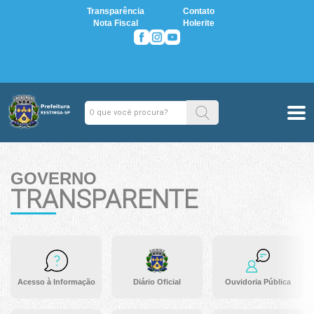
Transparência
Contato
Nota Fiscal
Holerite
GOVERNO
TRANSPARENTE
Acesso à Informação
Diário Oficial
Ouvidoria Pública