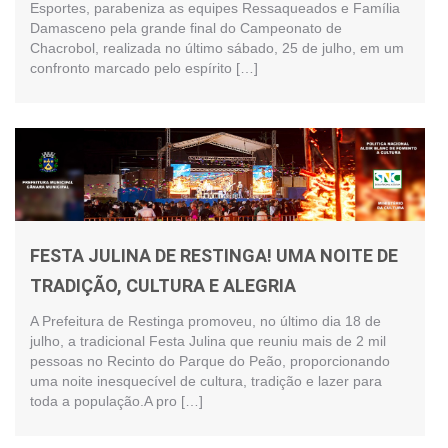
Esportes, parabeniza as equipes Ressaqueados e Família
Damasceno pela grande final do Campeonato de
Chacrobol, realizada no último sábado, 25 de julho, em um
confronto marcado pelo espírito […]
FESTA JULINA DE RESTINGA! UMA NOITE DE
TRADIÇÃO, CULTURA E ALEGRIA
A Prefeitura de Restinga promoveu, no último dia 18 de
julho, a tradicional Festa Julina que reuniu mais de 2 mil
pessoas no Recinto do Parque do Peão, proporcionando
uma noite inesquecível de cultura, tradição e lazer para
toda a população.A pro […]