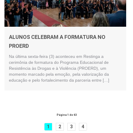
ALUNOS CELEBRAM A FORMATURA NO
PROERD
Na última sexta-feira (3) aconteceu em Restinga a
cerimônia de formatura do Programa Educacional de
Resistência às Drogas e à Violência (PROERD), um
momento marcado pela emoção, pela valorização da
educação e pelo fortalecimento da parceria entre […]
Página 1 de 63
1
2
3
4