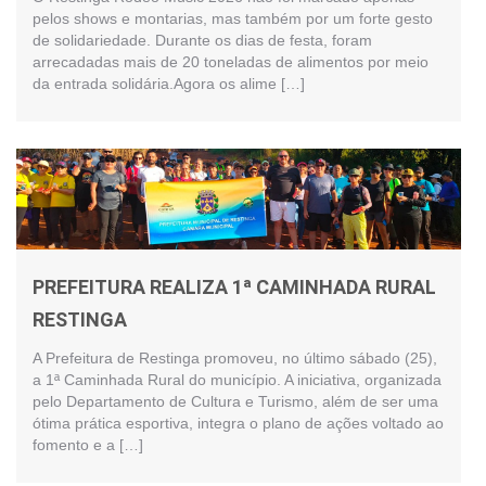
pelos shows e montarias, mas também por um forte gesto
de solidariedade. Durante os dias de festa, foram
arrecadadas mais de 20 toneladas de alimentos por meio
da entrada solidária.Agora os alime […]
PREFEITURA REALIZA 1ª CAMINHADA RURAL
RESTINGA
A Prefeitura de Restinga promoveu, no último sábado (25),
a 1ª Caminhada Rural do município. A iniciativa, organizada
pelo Departamento de Cultura e Turismo, além de ser uma
ótima prática esportiva, integra o plano de ações voltado ao
fomento e a […]