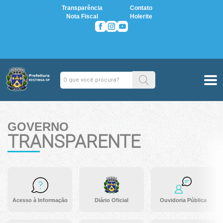
Transparência
Contato
Nota Fiscal
Holerite
GOVERNO
TRANSPARENTE
Acesso à Informação
Diário Oficial
Ouvidoria Pública